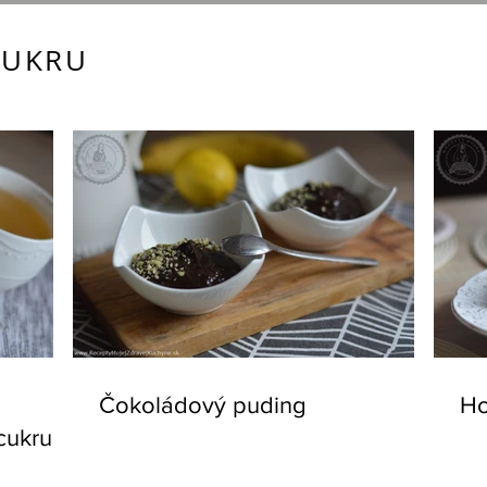
CUKRU
Čokoládový puding
Ho
cukru a