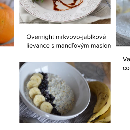
Overnight mrkvovo-jablkové
lievance s mandľovým maslom
Va
co