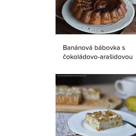
Banánová bábovka s
čokoládovo-arašidovou
polevou