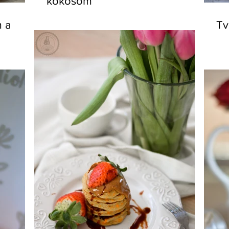
kokosom
m a
Tv