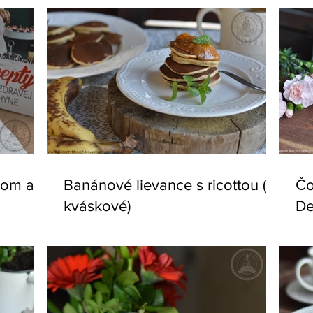
mom a
Banánové lievance s ricottou (aj
Čo
kváskové)
De