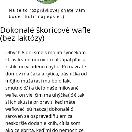
Na tejto
rozprávkovej chate
Vám
bude chutiť najlepšie :)
Dokonalé škoricové wafle
(bez laktózy)
Dlhých 8 dní sme s mojim synčekom 
strávili v nemocnici, mal zápal pľúc a 
zistili mu vrodenú chybu. Po návrate 
domov ma čakala kytica, básnička od 
môjho muža (asi mu bolo fakt 
smutno :D) a tieto naše milované 
wafle, on vie, čím ma uhýčkať :))) tak 
si ich skúste pripraviť, keď máte 
waflovač, sú naozaj dokonalé :) 
zároveň sa ospravedlňujem za 
neskoršie dodanie kníh, cítila som 
ako celebrita, keď mi do nemocnice 