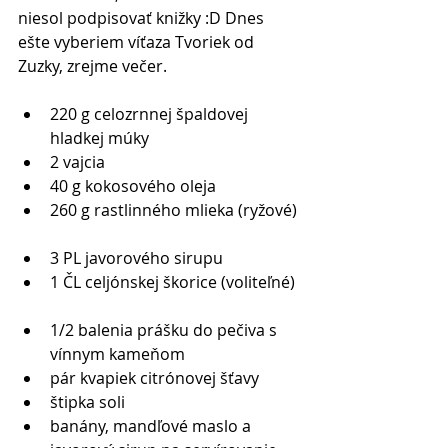
niesol podpisovať knižky :D Dnes 
ešte vyberiem víťaza Tvoriek od 
Zuzky, zrejme večer.  
220 g celozrnnej špaldovej 
hladkej múky   
2 vajcia   
40 g kokosového oleja   
260 g rastlinného mlieka (ryžové) 
3 PL javorového sirupu   
1 ČL celjónskej škorice (voliteľné) 
1/2 balenia prášku do pečiva s 
vínnym kameňom   
pár kvapiek citrónovej šťavy   
štipka soli   
banány, mandľové maslo a 