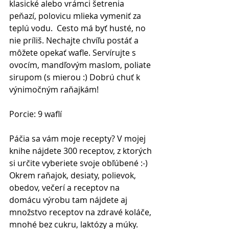
klasické alebo vrámci šetrenia 
peňazí, polovicu mlieka vymeniť za 
teplú vodu.  Cesto má byť husté, no 
nie príliš. Nechajte chvíľu postáť a 
môžete opekať wafle. Servírujte s 
ovocím, mandľovým maslom, poliate 
sirupom (s mierou :) Dobrú chuť k 
výnimočným raňajkám!
Porcie: 9 waflí 
Páčia sa vám moje recepty? V mojej 
knihe nájdete 300 receptov, z ktorých 
si určite vyberiete svoje obľúbené :-) 
Okrem raňajok, desiaty, polievok, 
obedov, večerí a receptov na 
domácu výrobu tam nájdete aj 
množstvo receptov na zdravé koláče, 
mnohé bez cukru, laktózy a múky. 