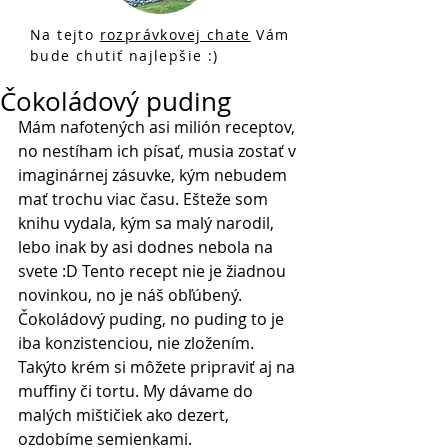
Na tejto
rozprávkovej chate
Vám
bude chutiť najlepšie :)
Čokoládový puding
Mám nafotených asi milión receptov, 
no nestíham ich písať, musia zostať v 
imaginárnej zásuvke, kým nebudem 
mať trochu viac času. Ešteže som 
knihu vydala, kým sa malý narodil, 
lebo inak by asi dodnes nebola na 
svete :D Tento recept nie je žiadnou 
novinkou, no je náš obľúbený. 
Čokoládový puding, no puding to je 
iba konzistenciou, nie zložením. 
Takýto krém si môžete pripraviť aj na 
muffiny či tortu. My dávame do 
malých mištičiek ako dezert, 
ozdobíme semienkami.