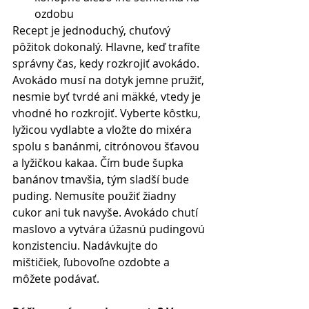
ozdobu  
Recept je jednoduchý, chuťový 
pôžitok dokonalý. Hlavne, keď trafíte 
správny čas, kedy rozkrojiť avokádo. 
Avokádo musí na dotyk jemne pružiť, 
nesmie byť tvrdé ani mäkké, vtedy je 
vhodné ho rozkrojiť. Vyberte kôstku, 
lyžicou vydlabte a vložte do mixéra 
spolu s banánmi, citrónovou šťavou 
a lyžičkou kakaa. Čím bude šupka 
banánov tmavšia, tým sladší bude 
puding. Nemusíte použiť žiadny 
cukor ani tuk navyše. Avokádo chutí 
maslovo a vytvára úžasnú pudingovú 
konzistenciu. Nadávkujte do 
mištičiek, ľubovoľne ozdobte a 
môžete podávať. 