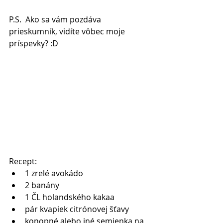
P.S.  Ako sa vám pozdáva 
prieskumník, vidíte vôbec moje 
príspevky? :D 
Recept: 
1 zrelé avokádo   
2 banány   
1 ČL holandského kakaa  
pár kvapiek citrónovej šťavy  
konopné alebo iné semienka na 