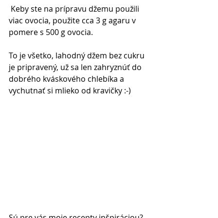
 Keby ste na prípravu džemu použili 
viac ovocia, použite cca 3 g agaru v 
pomere s 500 g ovocia. 
To je všetko, lahodný džem bez cukru 
je pripravený, už sa len zahryznúť do 
dobrého kváskového chlebíka a 
vychutnať si mlieko od kravičky :-)
Sú pre vás moje recepty inšpiráciou? 