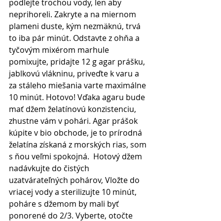
podlejte trochou vody, len aby 
neprihoreli. Zakryte a na miernom 
plameni duste, kým nezmäknú, trvá 
to iba pár minút. Odstavte z ohňa a 
tyčovým mixérom marhule 
pomixujte, pridajte 12 g agar prášku, 
jablkovú vlákninu, priveďte k varu a 
za stáleho miešania varte maximálne 
10 minút. Hotovo! Vďaka agaru bude 
mať džem želatínovú konzistenciu, 
zhustne vám v pohári. Agar prášok 
kúpite v bio obchode, je to prírodná 
želatína získaná z morských rias, som 
s ňou veľmi spokojná.  Hotový džem 
nadávkujte do čistých 
uzatvárateľných pohárov, Vložte do 
vriacej vody a sterilizujte 10 minút, 
poháre s džemom by mali byť 
ponorené do 2/3. Vyberte, otočte 