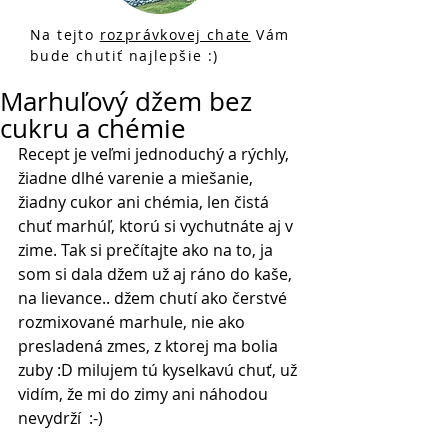
Na tejto
rozprávkovej chate
Vám
bude chutiť najlepšie :)
Marhuľový džem bez
cukru a chémie
Recept je veľmi jednoduchý a rýchly, 
žiadne dlhé varenie a miešanie, 
žiadny cukor ani chémia, len čistá 
chuť marhúľ, ktorú si vychutnáte aj v 
zime. Tak si prečítajte ako na to, ja 
som si dala džem už aj ráno do kaše, 
na lievance.. džem chutí ako čerstvé 
rozmixované marhule, nie ako 
presladená zmes, z ktorej ma bolia 
zuby :D milujem tú kyselkavú chuť, už 
vidím, že mi do zimy ani náhodou 
nevydrží  :-)