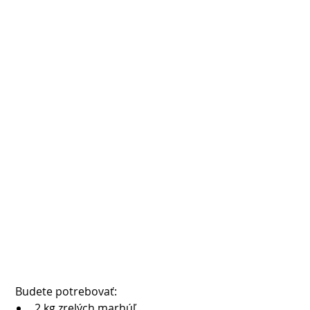
 Budete potrebovať: 
2 kg zrelých marhúľ  