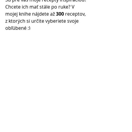
Chcete ich mať stále po ruke? V 
mojej knihe nájdete až 
300 
receptov, 
z ktorých si určite vyberiete svoje 
obľúbené :)
Môžete si ju kúpiť v každom dobrom 
kníhkupectve
.
MADE IN HOME
Comments