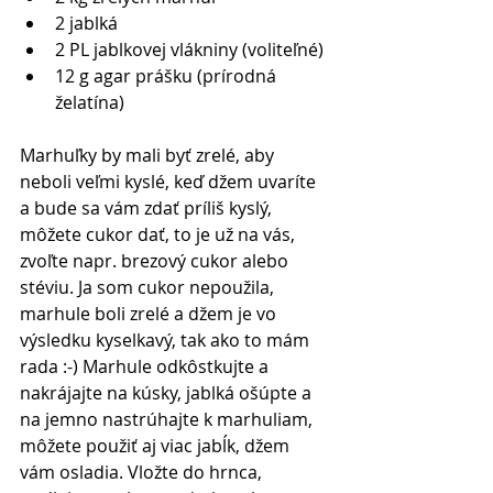
2 jablká   
2 PL jablkovej vlákniny (voliteľné)  
12 g agar prášku (prírodná 
želatína) 
Marhuľky by mali byť zrelé, aby 
neboli veľmi kyslé, keď džem uvaríte 
a bude sa vám zdať príliš kyslý, 
môžete cukor dať, to je už na vás, 
zvoľte napr. brezový cukor alebo 
stéviu. Ja som cukor nepoužila, 
marhule boli zrelé a džem je vo 
výsledku kyselkavý, tak ako to mám 
rada :-) Marhule odkôstkujte a 
nakrájajte na kúsky, jablká ošúpte a 
na jemno nastrúhajte k marhuliam, 
môžete použiť aj viac jabĺk, džem 
vám osladia. Vložte do hrnca, 