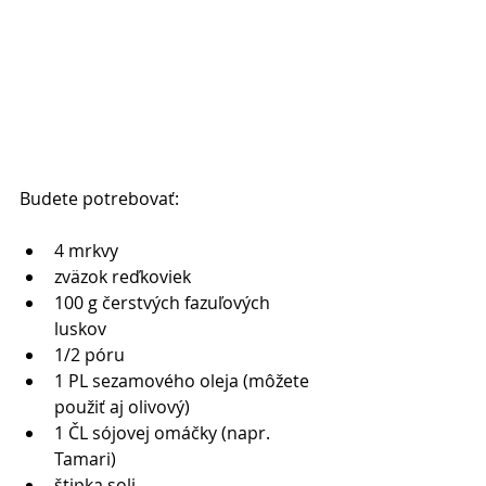
Budete potrebovať: 
4 mrkvy   
zväzok reďkoviek   
100 g čerstvých fazuľových 
luskov   
1/2 póru   
1 PL sezamového oleja (môžete 
použiť aj olivový)  
1 ČL sójovej omáčky (napr. 
Tamari)  
štipka soli   