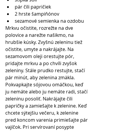
pár čili papričiek   
2 hrste šampiňónov   
sezamové semienka na ozdobu  
Mrkvu očistite, rozrežte na dve 
polovice a narežte našikmo, na 
hrubšie kúsky. Zvyšnú zeleninu tiež 
očistite, umyte a nakrájajte. Na 
sezamovom oleji orestujte pór, 
pridajte mrkvu a po chvíli zvyšok 
zeleniny. Stále prudko restujte, stačí 
pár minút, aby zelenina zmäkla. 
Pokvapkajte sójovou omáčkou, keď 
ju nemáte alebo ju nemáte radi, stačí 
zeleninu posoliť. Nakrájajte čili 
papričky a zamiešajte k zelenine. Keď 
chcete sýtejšiu večeru, k zelenine 
pred koncom varenia primiešajte pár 
vajíčok. Pri servírovaní posypte 