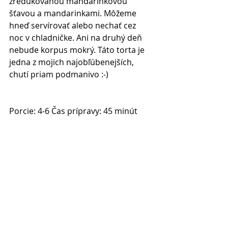
zredukovanou mandarinkovou 
šťavou a mandarinkami. Môžeme 
hneď servírovať alebo nechať cez 
noc v chladničke. Ani na druhý deň 
nebude korpus mokrý. Táto torta je 
jedna z mojich najobľúbenejších, 
chutí priam podmanivo :-)
Porcie: 4-6 Čas prípravy: 45 minút
BEZ LEPKU
SLADKÉ INŠPIRÁCIE