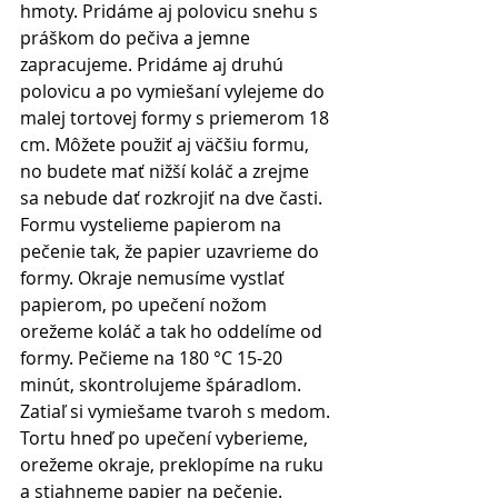
hmoty. Pridáme aj polovicu snehu s 
práškom do pečiva a jemne 
zapracujeme. Pridáme aj druhú 
polovicu a po vymiešaní vylejeme do 
malej tortovej formy s priemerom 18 
cm. Môžete použiť aj väčšiu formu, 
no budete mať nižší koláč a zrejme 
sa nebude dať rozkrojiť na dve časti. 
Formu vystelieme papierom na 
pečenie tak, že papier uzavrieme do 
formy. Okraje nemusíme vystlať 
papierom, po upečení nožom 
orežeme koláč a tak ho oddelíme od 
formy. Pečieme na 180 °C 15-20 
minút, skontrolujeme špáradlom. 
Zatiaľ si vymiešame tvaroh s medom. 
Tortu hneď po upečení vyberieme, 
orežeme okraje, preklopíme na ruku 
a stiahneme papier na pečenie. 