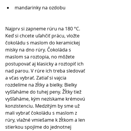
mandarinky na ozdobu  
Najprv si zapneme rúru na 180 °C. 
Keď si chcete uľahčiť prácu, vložte 
čokoládu s maslom do keramickej 
misky na dno rúry. Čokoláda s 
maslom sa roztopia, no môžete 
postupovať aj klasicky a roztopiť ich 
nad parou. V rúre ich treba sledovať 
a včas vybrať. Zatiaľ si vajcia 
rozdelíme na žĺtky a bielky. Bielky 
vyšľaháme do tuhej peny. Žĺtky tiež 
vyšľaháme, kým nezískame krémovú 
konzistenciu. Medzitým by sme už 
mali vybrať čokoládu s maslom z 
rúry, vlažné vmiešame k žĺtkom a len 
stierkou spojíme do jednotnej 