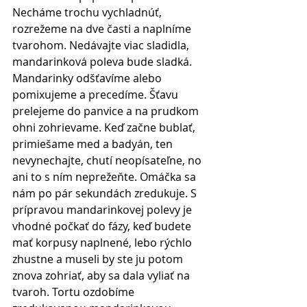
Necháme trochu vychladnúť, 
rozrežeme na dve časti a naplníme 
tvarohom. Nedávajte viac sladidla, 
mandarinková poleva bude sladká. 
Mandarinky odšťavíme alebo 
pomixujeme a precedíme. Šťavu 
prelejeme do panvice a na prudkom 
ohni zohrievame. Keď začne bublať, 
primiešame med a badyán, ten 
nevynechajte, chutí neopísateľne, no 
ani to s ním neprežeňte. Omáčka sa 
nám po pár sekundách zredukuje. S 
prípravou mandarinkovej polevy je 
vhodné počkať do fázy, keď budete 
mať korpusy naplnené, lebo rýchlo 
zhustne a museli by ste ju potom 
znova zohriať, aby sa dala vyliať na 
tvaroh. Tortu ozdobíme 