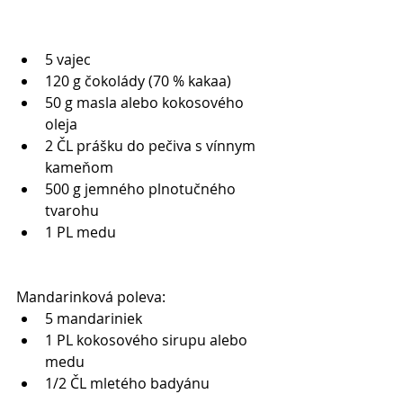
5 vajec   
120 g čokolády (70 % kakaa)  
50 g masla alebo kokosového 
oleja   
2 ČL prášku do pečiva s vínnym 
kameňom   
500 g jemného plnotučného 
tvarohu   
1 PL medu  
Mandarinková poleva: 
5 mandariniek   
1 PL kokosového sirupu alebo 
medu   
1/2 ČL mletého badyánu  