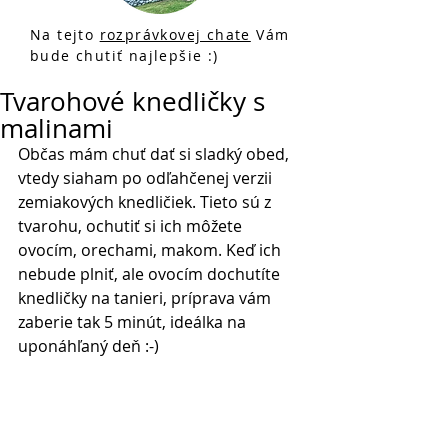
Na tejto
rozprávkovej chate
Vám
bude chutiť najlepšie :)
Tvarohové knedličky s
malinami
Občas mám chuť dať si sladký obed, 
vtedy siaham po odľahčenej verzii 
zemiakových knedličiek. Tieto sú z 
tvarohu, ochutiť si ich môžete 
ovocím, orechami, makom. Keď ich 
nebude plniť, ale ovocím dochutíte 
knedličky na tanieri, príprava vám 
zaberie tak 5 minút, ideálka na 
uponáhľaný deň :-) 