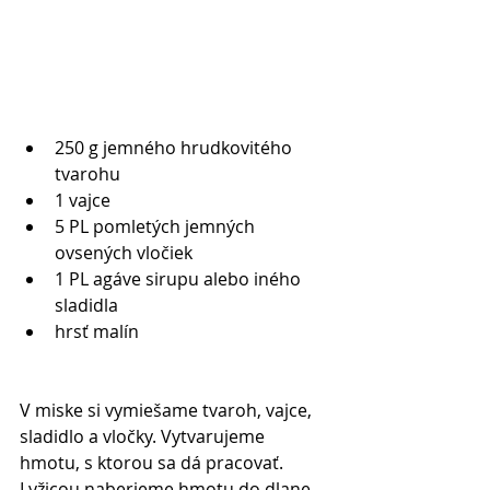
250 g jemného hrudkovitého 
tvarohu   
1 vajce  
5 PL pomletých jemných 
ovsených vločiek   
1 PL agáve sirupu alebo iného 
sladidla   
hrsť malín  
V miske si vymiešame tvaroh, vajce, 
sladidlo a vločky. Vytvarujeme 
hmotu, s ktorou sa dá pracovať. 
Lyžicou naberieme hmotu do dlane, 