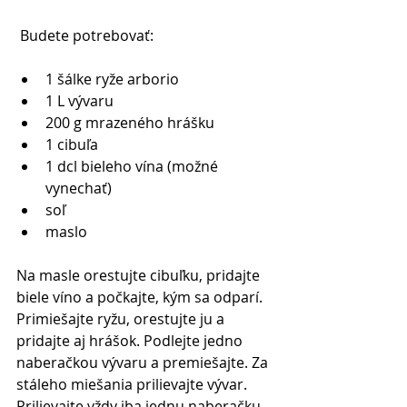
 Budete potrebovať: 
1 šálke ryže arborio   
1 L vývaru   
200 g mrazeného hrášku   
1 cibuľa   
1 dcl bieleho vína (možné 
vynechať)  
soľ   
maslo  
Na masle orestujte cibuľku, pridajte 
biele víno a počkajte, kým sa odparí. 
Primiešajte ryžu, orestujte ju a 
pridajte aj hrášok. Podlejte jedno 
naberačkou vývaru a premiešajte. Za 
stáleho miešania prilievajte vývar. 
Prilievajte vždy iba jednu naberačku, 