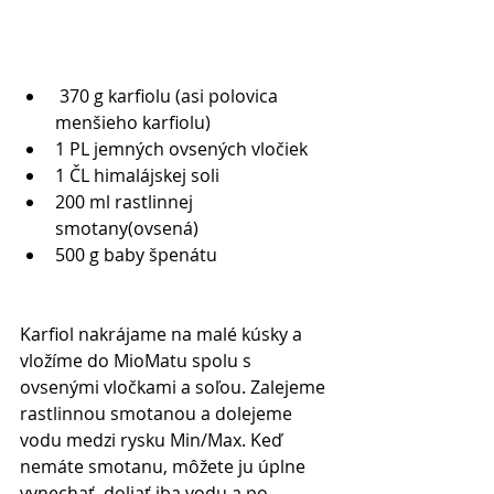
 370 g karfiolu (asi polovica 
menšieho karfiolu)  
1 PL jemných ovsených vločiek   
1 ČL himalájskej soli   
200 ml rastlinnej 
smotany(ovsená)  
500 g baby špenátu  
Karfiol nakrájame na malé kúsky a 
vložíme do MioMatu spolu s 
ovsenými vločkami a soľou. Zalejeme 
rastlinnou smotanou a dolejeme 
vodu medzi rysku Min/Max. Keď 
nemáte smotanu, môžete ju úplne 
vynechať, doliať iba vodu a po 