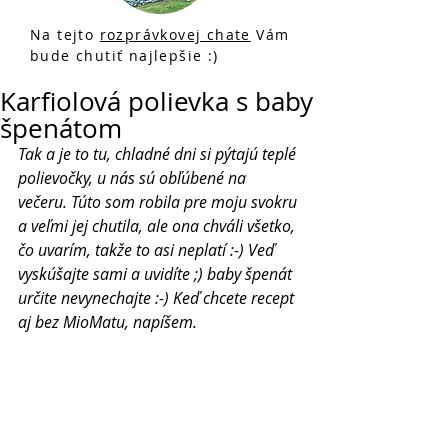
Na tejto
rozprávkovej chate
Vám
bude chutiť najlepšie :)
Karfiolová polievka s baby
špenátom
Tak a je to tu, chladné dni si pýtajú teplé 
polievočky, u nás sú obľúbené na 
večeru. Túto som robila pre moju svokru 
a veľmi jej chutila, ale ona chváli všetko, 
čo uvarím, takže to asi neplatí :-) Veď 
vyskúšajte sami a uvidíte ;) baby špenát 
určite nevynechajte :-) Keď chcete recept 
aj bez MioMatu, napíšem. 