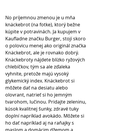
No príjemnou zmenou je u mňa 
knäckebrot (na fotke), ktorý bežne 
kúpite v potravinách. Ja kupujem v 
Kaufladne značku Burger, stojí skoro 
o polovicu menej ako originál značka 
Knäckebrot, ale je rovnako dobrý. 
Knäckebroty nájdete blízko ryžových 
chlebíčkov, tým sa ale zďaleka 
vyhnite, pretože majú vysoký 
glykemický index. Knäckebrot si 
môžete dať na desiatu alebo 
olovrant, natrieť si ho jemným 
tvarohom, lučinou. Pridajte zeleninu, 
kúsok kvalitnej šunky, zdravé tuky 
doplní napríklad avokádo. Môžete si 
ho dať napríklad aj na raňajky s 
maslom a domácim džemom a 