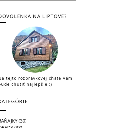
DOVOLENKA NA LIPTOVE?
Na tejto
rozprávkovej chate
Vám
bude chutiť najlepšie :)
KATEGÓRIE
RAŇAJKY
(30)
30 posts
OBEDY
(38)
38 posts