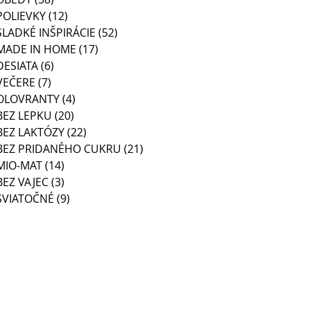
POLIEVKY
(12)
12 posts
SLADKÉ INŠPIRÁCIE
(52)
52 posts
MADE IN HOME
(17)
17 posts
DESIATA
(6)
6 posts
VEČERE
(7)
7 posts
OLOVRANTY
(4)
4 posts
BEZ LEPKU
(20)
20 posts
BEZ LAKTÓZY
(22)
22 posts
BEZ PRIDANÉHO CUKRU
(21)
21 posts
MIO-MAT
(14)
14 posts
BEZ VAJEC
(3)
3 posts
SVIATOČNÉ
(9)
9 posts