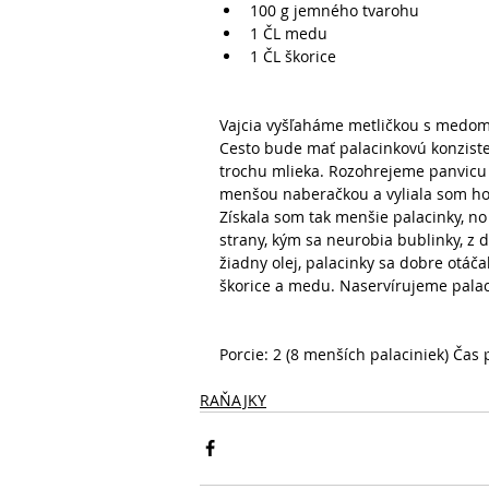
100 g jemného tvarohu   
1 ČL medu   
1 ČL škorice  
Vajcia vyšľaháme metličkou s medom,
Cesto bude mať palacinkovú konziste
trochu mlieka. Rozohrejeme panvicu
menšou naberačkou a vyliala som ho 
Získala som tak menšie palacinky, no
strany, kým sa neurobia bublinky, z
žiadny olej, palacinky sa dobre otáč
škorice a medu. Naservírujeme palacin
Porcie: 2 (8 menších palaciniek) Čas 
RAŇAJKY