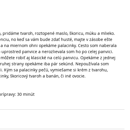
 pridáme tvaroh, roztopené maslo, škoricu, múku a mlieko. 
nciu, no keď sa vám bude zdať husté, majte v zásobe ešte 
 a na miernom ohni opekáme palacinky. Cesto som naberala 
uprostred panvice a nerozlievala som ho po celej panvici. 
 môžete robiť aj klasické na celú panvicu. Opekáme z jednej 
 druhej strany opekáme iba pár sekúnd. Nepoužívala som 
ali. Kým sa palacinky pečú, vymiešame si krém z tvarohu, 
ky, škoricový tvaroh a banán, či iné ovocie. 
prípravy: 30 minút