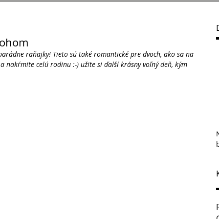
arohom
 parádne raňajky! Tieto sú také romantické pre dvoch, ako sa na 
 nakŕmite celú rodinu :-) užite si ďalší krásny voľný deň, kým 