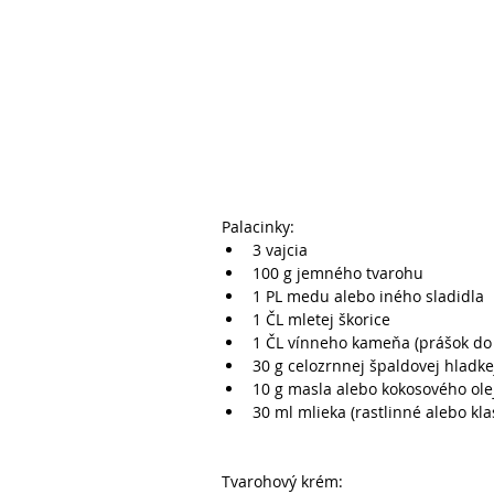
Palacinky: 
3 vajcia   
100 g jemného tvarohu   
1 PL medu alebo iného sladidla  
1 ČL mletej škorice   
1 ČL vínneho kameňa (prášok do 
30 g celozrnnej špaldovej hladke
10 g masla alebo kokosového olej
30 ml mlieka (rastlinné alebo kla
Tvarohový krém: 