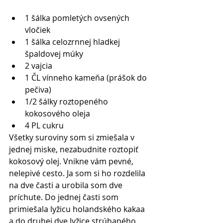
1 šálka pomletých ovsených 
vločiek   
1 šálka celozrnnej hladkej 
špaldovej múky   
2 vajcia   
1 ČL vínneho kameňa (prášok do 
pečiva)  
1/2 šálky roztopeného 
kokosového oleja   
4 PL cukru  
Všetky suroviny som si zmiešala v 
jednej miske, nezabudnite roztopiť 
kokosový olej. Vnikne vám pevné, 
nelepivé cesto. Ja som si ho rozdelila 
na dve časti a urobila som dve 
príchute. Do jednej časti som 
primiešala lyžicu holandského kakaa 
a do druhej dve lyžice strúhaného 