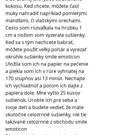
kokosu. Keď chcete, môžete časť 
múky nahradiť napríklad pomletými 
mandľami, či vlašskými orechami. 
Cesto som rozvaľkala na hrúbku 1 
cm a nožom som vyzerala sušienky. 
Keď sa s tým nechcete babrať, 
môžete použiť veľký pohár a vyrezať 
okrúhle sušienky smile emoticon 
Uložila som ich na papier na pečenie 
a piekla som ich v rúre vyhriatej na 
170 stupňov asi 13 minút. Nechajte 
ich vychladnúť a potom ich dajte z 
papiera dole. Mne vyšlo 25 kusov 
sušienok. Urobte ich pre seba a 
svoje deti a budete vedieť, že máte 
skutočne celozrnné sušienky, nie tie 
takzvané celozrnné z obchodu smile 
emoticon 