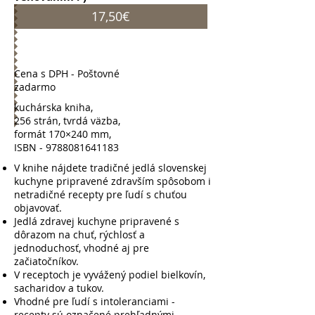
17,50€
Cena s DPH - Poštovné
zadarmo
kuchárska kniha,
256 strán,
tvrdá väzba,
formát 170×240 mm,
ISBN -
9788081641183
V knihe nájdete tradičné jedlá slovenskej
kuchyne pripravené zdravším spôsobom i
netradičné recepty pre ľudí s chuťou
objavovať.
Jedlá zdravej kuchyne pripravené s
dôrazom na chuť, rýchlosť a
jednoduchosť, vhodné aj pre
začiatočníkov.
V receptoch je vyvážený podiel bielkovín,
sacharidov a tukov.
Vhodné pre ľudí s intoleranciami -
recepty sú označené prehľadnými